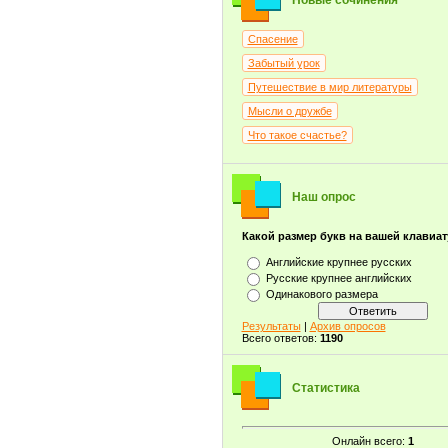
Новые сочинения
Спасение
Забытый урок
Путешествие в мир литературы
Мысли о дружбе
Что такое счастье?
Наш опрос
Какой размер букв на вашей клавиа
Английские крупнее русских
Русские крупнее английских
Одинакового размера
Результаты
|
Архив опросов
Всего ответов:
1190
Статистика
Онлайн всего:
1