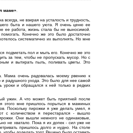
ал маме»
.
всегда, не взирая на усталость и трудность,
шего быта и нашего уюта. Я очень ценю ее
не ее работа, жизнь стала бы не выносимой.
 помогать. Конечно же это было достаточно
 хотелось систематично их выполнять. Но мне
я подметать пол и мыть его. Конечно же это
ить за тем, чтобы не пропускать мусор. Но с
жным и вытирать пыль, поливать цветы. Это
. Мама очень радовалась моему рвению к
о и радушного ухода. Это было для нее самой
ь уроки и обращался к ней только в редких
ый ужин. А что может быть приятней после
ля этого мне пришлось порыться в маминых
ов. Поскольку пирожки я уже делать умел, я
от с количеством я перестарался - вышло
пирожки. Они вышли немного не одинаковые,
но не хватало. Пока я их допек - сил уже не
етривать пришлось долго и нудно. На столе
о, чтобы доделать торт. Решено было оставить