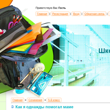
Приветствую Вас
Гость
Главная
|
Регистрация
|
Вход
|
Обратная связь
|
Шк
Главная
»
Сочинения
»
5-й класс
Как я однажды помогал маме