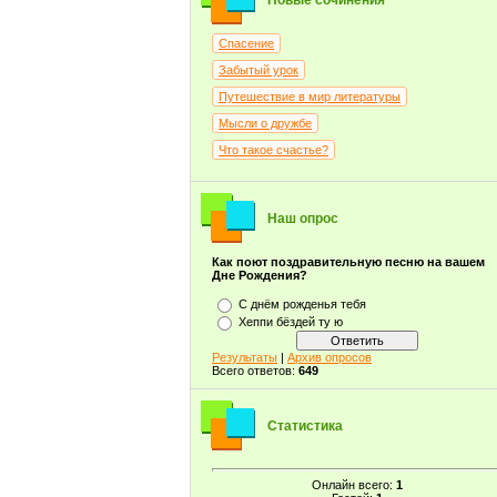
Новые сочинения
Спасение
Забытый урок
Путешествие в мир литературы
Мысли о дружбе
Что такое счастье?
Наш опрос
Как поют поздравительную песню на вашем
Дне Рождения?
С днём рожденья тебя
Хеппи бёздей ту ю
Результаты
|
Архив опросов
Всего ответов:
649
Статистика
Онлайн всего:
1