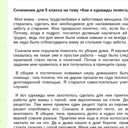
Сочинение для 5 класса на тему «Как я однажды помог
Моя мама - очень трудолюбивая и заботливая женщина. Она 
старалась сделать все необходимое для налаживания на
заботу и старания. Мне прекрасно понятно, что, если бы 
Потому, когда я подрос, посчитал должным научиться ей
трудно, ведь это для меня были новые навыки и не всегда
же надо было отблагодарить маму за столькие годы заботы.
Сначала мне поручили помогать по уборке дома. Я научилс
оказалась не такая уже и простая работа - надо было след
практикой стало легче и понятней. Потом я посчитал ну
задание мне нравилось и все получалось в принципе сразу.
В общем я постепенно осваивал науку домашнего быта
помощи - она поняла, что не даром прошли ее года теплог
долгожданной помощью. Я старался самостоятельно учит
случаях.
И вот однажды мне захотелось сделать для нее приятн
работы для мамы с папой, чем вкуснятинка на столе. Д
рецептах. Там меня привлек один рецепт торта из пирожк
решил опробовать его. Сначала я замесил тесто, но в
многовато. В общем, печь пришлось долго и нудно эти 
верней совсем разные. Практики мне еще в этом колоссаль
хватало ни на что. Да и дыма нашло в дом! Короче, пров
стояла тарелка с горой пирожков. Меня уже не хватило на т