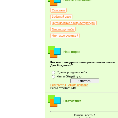
Новые сочинения
Спасение
Забытый урок
Путешествие в мир литературы
Мысли о дружбе
Что такое счастье?
Наш опрос
Как поют поздравительную песню на вашем
Дне Рождения?
С днём рожденья тебя
Хеппи бёздей ту ю
Результаты
|
Архив опросов
Всего ответов:
649
Статистика
Онлайн всего:
1