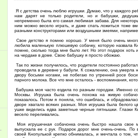
Я с детства очень люблю игрушки. Думаю, что у каждого ре
нам дарят не только родители, но и бабушки, дедушки
непременно была его самая любимая забава. Для некоторых
ним можно весело играть, и даже спать ложиться тоже вм
разными конструкторами или воздушными змеями, наприме
Свое детство я помню хорошо. У меня было очень много
любила маленькую плюшевую собачку, которую назвала К
помню, сколько тогда мне было лет. Но этот подарок хоть 
на чердаке в доме. Свою бабушку я просто обожаю.
Так по жизни получилось, что родители постоянно работал
проводила в деревне у бабули. К сожалению, она умерла н
двору босыми ногами, не побегаю по утренней росе босик
парного молока. Все что мне осталось - воспоминания, кото
Бабушка моя часто ездила по разным городам. Именно соб
Москвы. Игрушка была очень похожа на живую собачо
показалось. Потом я поняла, что ошиблась, и обрадовала
дворе хватало всяких разных. Моя игрушка была белого цв
ушке виделись едва заметные черные пятнышки. Глазки К
весело переливались.
Моя игрушечная собачонка очень быстро нашла свое ме
выпускала ее с рук. Подарок дорог мне очень-очень. По 
своей Кнопулькой крепко обнималась, и мечтала о том, ч