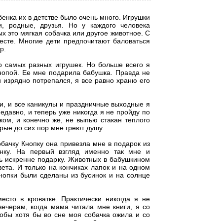
бенка их в детстве было очень много. Игрушки
, родные, друзья. Но у каждого человека
 это мягкая собачка или другое животное. С
есте. Многие дети предпочитают баловаться
р.
 самых разных игрушек. Но больше всего я
нопой. Ее мне подарила бабушка. Правда не
и изрядно потрепался, я все равно храню его
и, и все каникулы и праздничные выходные я
едавно, и теперь уже никогда я не пройду по
ом, и конечно же, не выпью стакан теплого
рые до сих пор мне греют душу.
ачку Кнопку она привезла мне в подарок из
нку. На первый взгляд именно так мне и
сь искренне подарку. Животных в бабушкином
ета. И только на кончиках лапок и на одном
нопки были сделаны из бусинок и на солнце
сто в кроватке. Практически никогда я не
вечерам, когда мама читала мне книги, я со
тобы хотя бы во сне моя собачка ожила и со