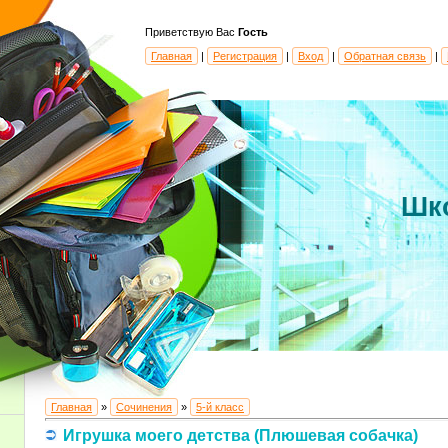
Приветствую Вас
Гость
Главная
|
Регистрация
|
Вход
|
Обратная связь
|
Шк
Главная
»
Сочинения
»
5-й класс
Игрушка моего детства (Плюшевая собачка)