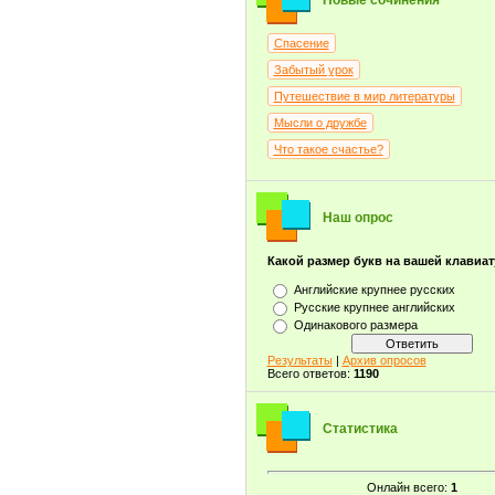
Новые сочинения
Спасение
Забытый урок
Путешествие в мир литературы
Мысли о дружбе
Что такое счастье?
Наш опрос
Какой размер букв на вашей клавиа
Английские крупнее русских
Русские крупнее английских
Одинакового размера
Результаты
|
Архив опросов
Всего ответов:
1190
Статистика
Онлайн всего:
1