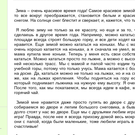
Зима – очень красивое время года! Самое красивое зимой –
то все вокруг преображается, становится белым и крас
снегом. На солнце снег блестит и сверкает, и, кажется, что т
Я люблю зиму не только за ее красоту, но еще и за то, 
сделаешь в другое время года. Например, можно кататься
площади всегда строят большую горку, и все дети ходят ка
нравится. Еще зимой можно кататься на коньках. Мы с м
очень хорошо катается на коньках, а я сначала не умел, 
мама купила мне коньки. Теперь у меня есть свои собс
кататься. Можно кататься просто по лыжне, а можно с высоко
ней несколько трасс. Мы с мамой и папой часто ездим ту
учебной горы, потому что только учусь. Мама катается с б
на доске. Да, кататься можно не только на лыжах, но и на 
же, как на лыжах крепления. Чтобы подняться на гору е
который поднимает лыжника на нужную ему высоту. Я оч
После того, как мы покатаемся, мы всегда идем в кафе, 
горячий чай.
Зимой мне нравится даже просто гулять во дворе с дру
собираемся во дворе и лепим большого снеговика, а быв
долго стоят у нас во дворе. Еще мы с друзьями любим игра
игра! Правда, после нее я всегда прихожу домой весь мокр
они с папой, когда были маленькие, тоже любили играть в
счастливые!