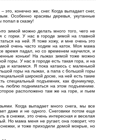
 это, конечно же, снег. Когда выпадает снег,
ивым. Особенно красивы деревья, укутанные
ы попал в сказку!
что зимой можно делать много того, чего не
 с горки. У нас в городе зимой на главной
таться на ней. Я тоже хожу, и мне очень это
амой очень часто ходим на каток. Моя мама
все время падал, но со временем научился, и
твенные коньки! На лыжах зимой тоже можно
й горы. У нас в городе есть такая гора, и на
да и катаемся. Я пока катаюсь с маленькой
ольшой горы на лыжах, а папа с большой горы
специальной широкой доске, на ней есть такие
сть специальный подъемник, как фуникулер,
ень люблю подниматься на этом подъемнике.
которое расположено там же на горе, и пьем
зьями. Когда выпадает много снега, мы все
ает даже и не одного. Снеговики потом еще
ть в снежки, это очень интересная и веселая
ый. Но мама меня не ругает, она говорит, что
 снежки, и тоже приходили домой мокрые, но