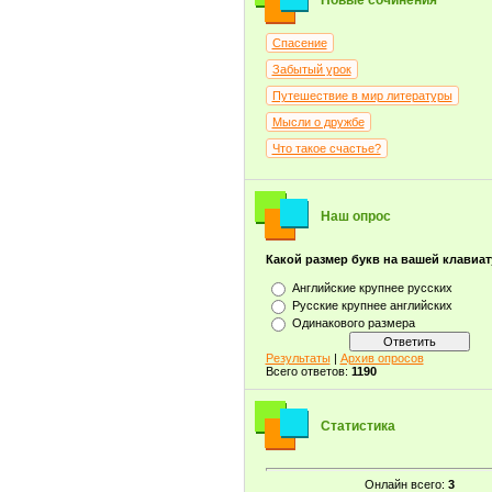
Новые сочинения
Спасение
Забытый урок
Путешествие в мир литературы
Мысли о дружбе
Что такое счастье?
Наш опрос
Какой размер букв на вашей клавиа
Английские крупнее русских
Русские крупнее английских
Одинакового размера
Результаты
|
Архив опросов
Всего ответов:
1190
Статистика
Онлайн всего:
3