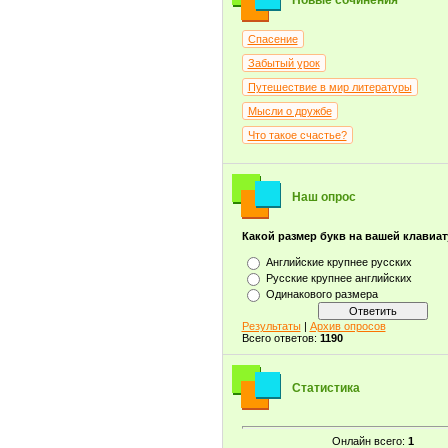
Новые сочинения
Спасение
Забытый урок
Путешествие в мир литературы
Мысли о дружбе
Что такое счастье?
Наш опрос
Какой размер букв на вашей клавиа
Английские крупнее русских
Русские крупнее английских
Одинакового размера
Результаты
|
Архив опросов
Всего ответов:
1190
Статистика
Онлайн всего:
1