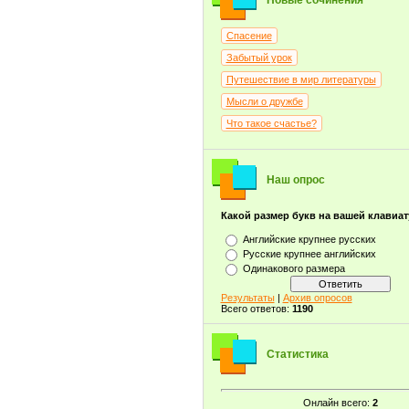
Новые сочинения
Спасение
Забытый урок
Путешествие в мир литературы
Мысли о дружбе
Что такое счастье?
Наш опрос
Какой размер букв на вашей клавиа
Английские крупнее русских
Русские крупнее английских
Одинакового размера
Результаты
|
Архив опросов
Всего ответов:
1190
Статистика
Онлайн всего:
2