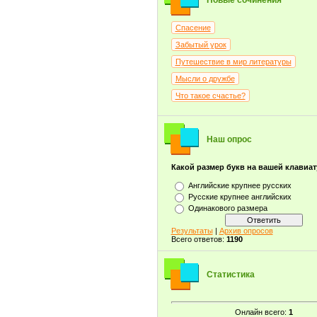
Новые сочинения
Спасение
Забытый урок
Путешествие в мир литературы
Мысли о дружбе
Что такое счастье?
Наш опрос
Какой размер букв на вашей клавиа
Английские крупнее русских
Русские крупнее английских
Одинакового размера
Результаты
|
Архив опросов
Всего ответов:
1190
Статистика
Онлайн всего:
1