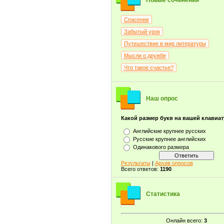
Новые сочинения
Спасение
Забытый урок
Путешествие в мир литературы
Мысли о дружбе
Что такое счастье?
Наш опрос
Какой размер букв на вашей клавиа
Английские крупнее русских
Русские крупнее английских
Одинакового размера
Результаты
|
Архив опросов
Всего ответов:
1190
Статистика
Онлайн всего:
3