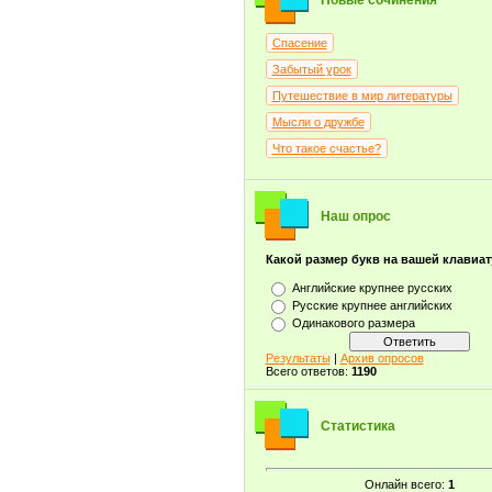
Новые сочинения
Спасение
Забытый урок
Путешествие в мир литературы
Мысли о дружбе
Что такое счастье?
Наш опрос
Какой размер букв на вашей клавиа
Английские крупнее русских
Русские крупнее английских
Одинакового размера
Результаты
|
Архив опросов
Всего ответов:
1190
Статистика
Онлайн всего:
1