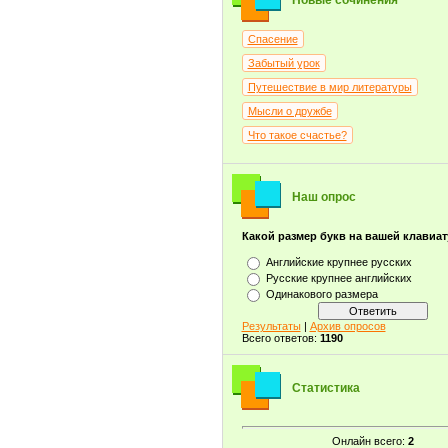
Новые сочинения
Спасение
Забытый урок
Путешествие в мир литературы
Мысли о дружбе
Что такое счастье?
Наш опрос
Какой размер букв на вашей клавиа
Английские крупнее русских
Русские крупнее английских
Одинакового размера
Результаты
|
Архив опросов
Всего ответов:
1190
Статистика
Онлайн всего:
2