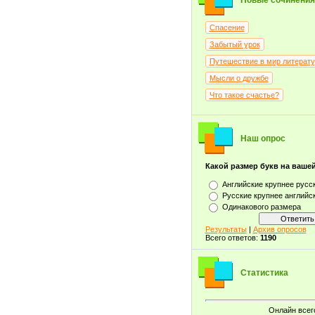
Новые сочинения
Спасение
Забытый урок
Путешествие в мир литерат
Мысли о дружбе
Что такое счастье?
Наш опрос
Какой размер букв на ваше
Английские крупнее русс
Русские крупнее английс
Одинакового размера
Результаты
|
Архив опросов
Всего ответов:
1190
Статистика
Онлайн всег