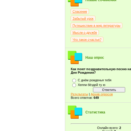
Новые сочинения
Спасение
Забытый урок
Путешествие в мир литературы
Мысли о дружбе
Что такое счастье?
Наш опрос
Как поют поздравительную песню н
Дне Рождения?
С днём рожденья тебя
Хеппи бёздей ту ю
Результаты
|
Архив опросов
Всего ответов:
649
Статистика
Онлайн всего:
2