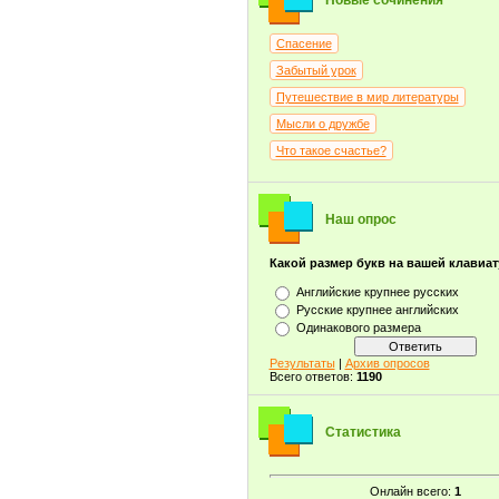
Новые сочинения
Спасение
Забытый урок
Путешествие в мир литературы
Мысли о дружбе
Что такое счастье?
Наш опрос
Какой размер букв на вашей клавиа
Английские крупнее русских
Русские крупнее английских
Одинакового размера
Результаты
|
Архив опросов
Всего ответов:
1190
Статистика
Онлайн всего:
1