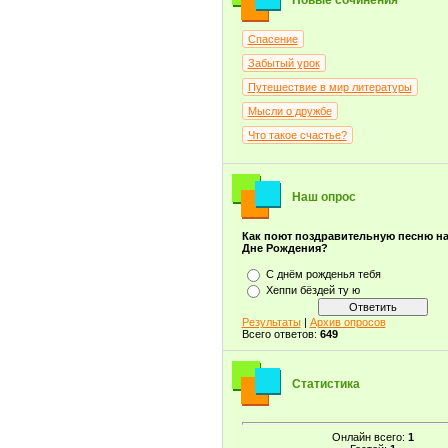
Новые сочинения
Спасение
Забытый урок
Путешествие в мир литературы
Мысли о дружбе
Что такое счастье?
Наш опрос
Как поют поздравительную песню н
Дне Рождения?
С днём рожденья тебя
Хеппи бёздей ту ю
Результаты
|
Архив опросов
Всего ответов:
649
Статистика
Онлайн всего:
1