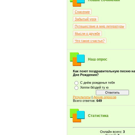
Новые сочинения
Спасение
Забытый урок
Путешествие в мир литературы
Мысли о дружбе
Что такое счастье?
Наш опрос
Как поют поздравительную песню н
Дне Рождения?
С днём рожденья тебя
Хеппи бёздей ту ю
Результаты
|
Архив опросов
Всего ответов:
649
Статистика
Онлайн всего:
3