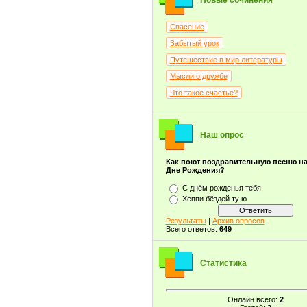
Новые сочинения
Спасение
Забытый урок
Путешествие в мир литературы
Мысли о дружбе
Что такое счастье?
Наш опрос
Как поют поздравительную песню н
Дне Рождения?
С днём рожденья тебя
Хеппи бёздей ту ю
Результаты
|
Архив опросов
Всего ответов:
649
Статистика
Онлайн всего:
2