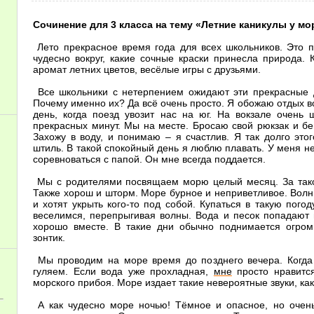
Сочинение для 3 класса на тему «Летние каникулы у мо
Лето прекрасное время года для всех школьников. Это 
чудесно вокруг, какие сочные краски принесла природа.
аромат летних цветов, весёлые игры с друзьями.
Все школьники с нетерпением ожидают эти прекрасные 
Почему именно их? Да всё очень просто. Я обожаю отдых во
день, когда поезд увозит нас на юг. На вокзале очень
прекрасных минут. Мы на месте. Бросаю свой рюкзак и бе
Захожу в воду, и понимаю – я счастлив. Я так долго это
штиль. В такой спокойный день я люблю плавать. У меня н
соревноваться с папой. Он мне всегда поддается.
Мы с родителями посвящаем морю целый месяц. За тако
Также хорош и шторм. Море бурное и неприветливое. Волн
и хотят укрыть кого-то под собой. Купаться в такую пого
веселимся, перепрыгивая волны. Вода и песок попадают 
хорошо вместе. В такие дни обычно поднимается огром
зонтик.
Мы проводим на море время до позднего вечера. Когда 
гуляем. Если вода уже прохладная,
мне
просто нравится
морского прибоя. Море издает такие невероятные звуки, ка
А как чудесно море ночью! Тёмное и опасное, но очен