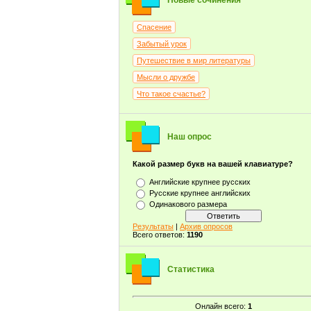
Новые сочинения
Спасение
Забытый урок
Путешествие в мир литературы
Мысли о дружбе
Что такое счастье?
Наш опрос
Какой размер букв на вашей клавиатуре?
Английские крупнее русских
Русские крупнее английских
Одинакового размера
Результаты
|
Архив опросов
Всего ответов:
1190
Статистика
Онлайн всего:
1