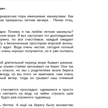
ря».
прекрасная пора именуемая каникулами. Как
 Как прекрасны летние вечера… Пение птиц,
дни. Почему я так люблю летние каникулы?
зле моря. И вот, наступает тот долгожданный
 шумно, но все счастливые, каждый ожидает
гу к бесконечным просторам морской волны.
го ждал. Вода очень чистая, сегодня полный
е очень хорошо получается, но я уже пытаюсь
й длительный период море бывает разным.
ы злыми стаями заплывают на берег. Они так
ду опасно, но мы с родителями возле берега
всюду, но мы этого не замечаем, нам очень
ный ветер, тогда он срывает наш пляжный
становится прохладно, одеваемся и просто
 смотреть на воду, на чайки, слушать шум
к будто рев огромного чудовища.
ь тёплое. А ещё на берегу было множество