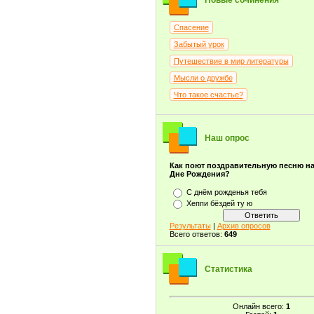
Новые сочинения
Спасение
Забытый урок
Путешествие в мир литературы
Мысли о дружбе
Что такое счастье?
Наш опрос
Как поют поздравительную песню н
Дне Рождения?
С днём рожденья тебя
Хеппи бёздей ту ю
Результаты
|
Архив опросов
Всего ответов:
649
Статистика
Онлайн всего:
1