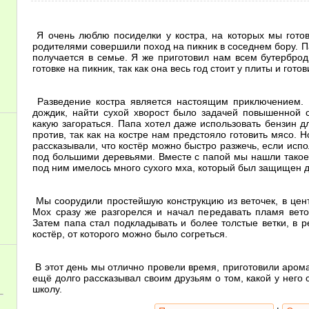
Я очень люблю посиделки у костра, на которых мы гото
родителями совершили поход на пикник в соседнем бору. П
получается в семье. Я же приготовил нам всем бутербро
готовке на пикник, так как она весь год стоит у плиты и гот
Разведение костра является настоящим приключением. 
дождик, найти сухой хворост было задачей повышенной 
какую загораться. Папа хотел даже использовать бензин д
против, так как на костре нам предстояло готовить мясо. 
рассказывали, что костёр можно быстро разжечь, если испо
под большими деревьями. Вместе с папой мы нашли такое 
под ним имелось много сухого мха, который был защищен д
Мы соорудили простейшую конструкцию из веточек, в цен
Мох сразу же разгорелся и начал передавать пламя веточ
Затем папа стал подкладывать и более толстые ветки, в р
костёр, от которого можно было согреться.
В этот день мы отлично провели время, приготовили аром
ещё долго рассказывал своим друзьям о том, какой у него 
школу.