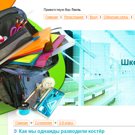
Приветствую Вас
Гость
Главная
|
Регистрация
|
Вход
|
Обратная связь
|
Шк
Главная
»
Сочинения
»
3-й класс
Как мы однажды разводили костёр