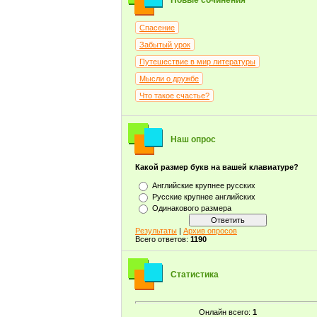
Новые сочинения
Спасение
Забытый урок
Путешествие в мир литературы
Мысли о дружбе
Что такое счастье?
Наш опрос
Какой размер букв на вашей клавиатуре?
Английские крупнее русских
Русские крупнее английских
Одинакового размера
Результаты
|
Архив опросов
Всего ответов:
1190
Статистика
Онлайн всего:
1