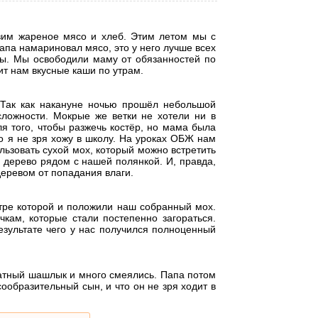
вим жареное мясо и хлеб. Этим летом мы с
апа намариновал мясо, это у него лучше всех
ды. Мы освободили маму от обязанностей по
овит нам вкусные каши по утрам.
Так как накануне ночью прошёл небольшой
сложности. Мокрые же ветки не хотели ни в
ля того, чтобы разжечь костёр, но мама была
Но я не зря хожу в школу. На уроках ОБЖ нам
льзовать сухой мох, который можно встретить
дерево рядом с нашей полянкой. И, правда,
еревом от попадания влаги.
тре которой и положили наш собранный мох.
кам, которые стали постепенно загораться.
езультате чего у нас получился полноценный
атный шашлык и много смеялись. Папа потом
сообразительный сын, и что он не зря ходит в