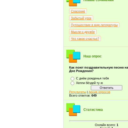
Новые сочинения
Спасение
Забытый урок
Путешествие в мир литературы
Мысли о дружбе
Что такое счастье?
Наш опрос
Как поют поздравительную песню н
Дне Рождения?
С днём рожденья тебя
Хеппи бёздей ту ю
Результаты
|
Архив опросов
Всего ответов:
649
Статистика
Онлайн всего:
1