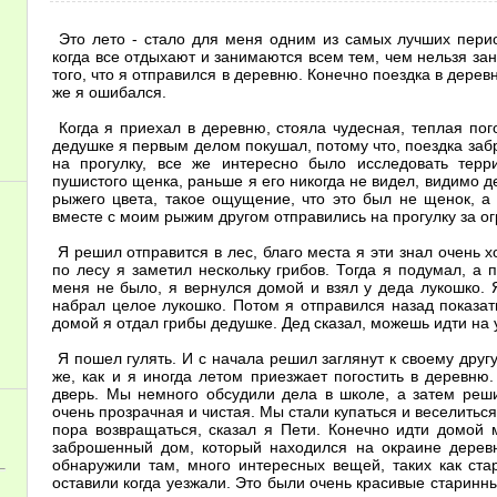
Это лето - стало для меня одним из самых лучших перио
когда все отдыхают и занимаются всем тем, чем нельзя зан
того, что я отправился в деревню. Конечно поездка в деревн
же я ошибался.
Когда я приехал в деревню, стояла чудесная, теплая пог
дедушке я первым делом покушал, потому что, поездка заб
на прогулку, все же интересно было исследовать терр
пушистого щенка, раньше я его никогда не видел, видимо д
рыжего цвета, такое ощущение, что это был не щенок, а 
вместе с моим рыжим другом отправились на прогулку за о
Я решил отправится в лес, благо места я эти знал очень 
по лесу я заметил нескольку грибов. Тогда я подумал, а 
меня не было, я вернулся домой и взял у деда лукошко. 
набрал целое лукошко. Потом я отправился назад показат
домой я отдал грибы дедушке. Дед сказал, можешь идти на 
Я пошел гулять. И с начала решил заглянут к своему друг
же, как и я иногда летом приезжает погостить в деревню
дверь. Мы немного обсудили дела в школе, а затем реши
очень прозрачная и чистая. Мы стали купаться и веселиться,
пора возвращаться, сказал я Пети. Конечно идти домой
заброшенный дом, который находился на окраине дерев
обнаружили там, много интересных вещей, таких как ста
оставили когда уезжали. Это были очень красивые старинн