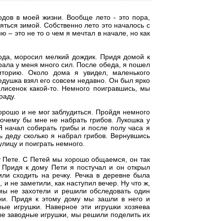
дов в моей жизни. Вообще лето - это пора,
яться зимой. Собственно лето это началось с
ю – это не то о чем я мечтал в начале, но как
ода, моросил мелкий дождик. Придя домой к
рала у меня много сил. После обеда, я пошел
иторию. Около дома я увидел, маленького
едушка взял его совсем недавно. Он был ярко
лисенок какой-то. Немного поигравшись, мы
граду.
хорошо и не мог заблудиться. Пройдя немного
почему бы мне не набрать грибов. Лукошка у
Я начал собирать грибы и после полу часа я
ь деду сколько я набрал грибов. Вернувшись
улицу и поиграть немного.
у Пете. С Петей мы хорошо общаемся, он так
. Придя к дому Пети я постучал и он открыл
ли сходить на речку. Речка в деревне была
 и не заметили, как наступил вечер. Ну что ж,
 мы не захотели и решили обследовать один
ни. Придя к этому дому мы зашли в него и
рые игрушки. Наверное эти игрушки хозяева
ые заводные игрушки, мы решили поделить их