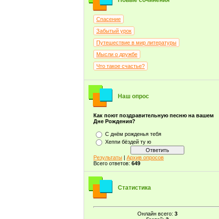
Новые сочинения
Спасение
Забытый урок
Путешествие в мир литературы
Мысли о дружбе
Что такое счастье?
Наш опрос
Как поют поздравительную песню на вашем
Дне Рождения?
С днём рожденья тебя
Хеппи бёздей ту ю
Результаты
|
Архив опросов
Всего ответов:
649
Статистика
Онлайн всего:
3