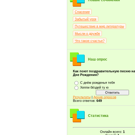
Новые сочинения
Спасение
Забытый урок
Путешествие в мир литературы
Мысли о дружбе
Что такое счастье?
Наш опрос
Как поют поздравительную песню н
Дне Рождения?
С днём рожденья тебя
Хеппи бёздей ту ю
Результаты
|
Архив опросов
Всего ответов:
649
Статистика
Онлайн всего:
1