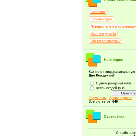
Новые сочинения
Спасение
Забытый урок
Путешествие в мир литерат
Мысли о дружбе
Что такое счастье?
Наш опрос
Как поют поздравительную
Дне Рождения?
С днём рожденья тебя
Хеппи бёздей ту ю
Результаты
|
Архив опросов
Всего ответов:
649
Статистика
Онлайн всег