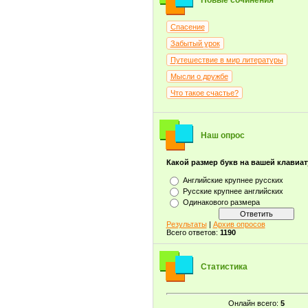
Новые сочинения
Спасение
Забытый урок
Путешествие в мир литературы
Мысли о дружбе
Что такое счастье?
Наш опрос
Какой размер букв на вашей клавиа
Английские крупнее русских
Русские крупнее английских
Одинакового размера
Результаты
|
Архив опросов
Всего ответов:
1190
Статистика
Онлайн всего:
5