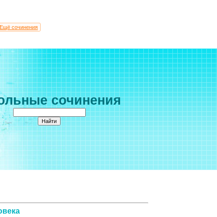
Ещё сочинения
ольные сочинения
овека