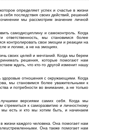
которое определяет успех и счастье в жизни
 на себя последствия своих действий, решений
 сочинении мы рассмотрим значение личной
звить самодисциплину и самоконтроль. Когда
и ответственность, мы становимся более
ся контролировать свои эмоции и реакции на
ле и логике, а не на эмоциях.
тичь своих целей и мечтаний. Когда мы берем
принимать решения, которые помогают нам
стаем ждать, что кто-то другой изменит нашу
ть здоровые отношения с окружающими. Когда
лова, мы становимся более уважительными к
тва и потребности во внимание, а не только
 лучшими версиями самих себя. Когда мы
ем стремиться к саморазвитию и личностному
 мы есть и кто мы хотим быть, и начинаем
 в жизни каждого человека. Она помогает нам
елеустремленными. Она также помогает нам