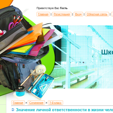
Приветствую Вас
Гость
Главная
|
Регистрация
|
Вход
|
Обратная связь
|
Шк
Главная
»
Сочинения
»
?-й класс
Значение личной ответственности в жизни чел