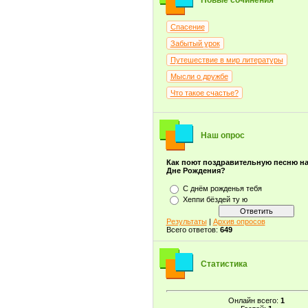
Новые сочинения
Спасение
Забытый урок
Путешествие в мир литературы
Мысли о дружбе
Что такое счастье?
Наш опрос
Как поют поздравительную песню н
Дне Рождения?
С днём рожденья тебя
Хеппи бёздей ту ю
Результаты
|
Архив опросов
Всего ответов:
649
Статистика
Онлайн всего:
1